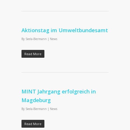
Aktionstag im Umweltbundesamt
By
Seela-Biermann
|
News
Read More
MINT Jahrgang erfolgreich in
Magdeburg
By
Seela-Biermann
|
News
Read More