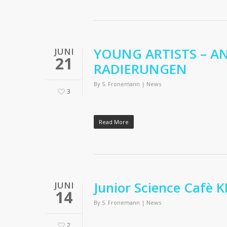
YOUNG ARTISTS – A
JUNI
21
RADIERUNGEN
By
S. Fronemann
|
News
3
Read More
Junior Science Cafè K
JUNI
14
By
S. Fronemann
|
News
2