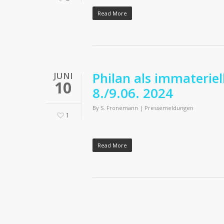
Read More
Philan als immateriel
JUNI
10
8./9.06. 2024
By
S. Fronemann
|
Pressemeldungen
1
Read More