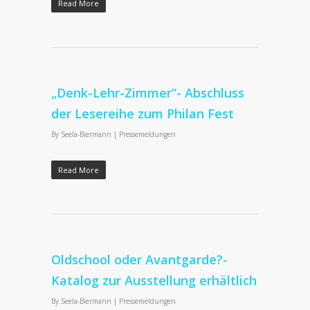
Read More
„Denk-Lehr-Zimmer“- Abschluss
der Lesereihe zum Philan Fest
By
Seela-Biermann
|
Pressemeldungen
Read More
Oldschool oder Avantgarde?-
Katalog zur Ausstellung erhältlich
By
Seela-Biermann
|
Pressemeldungen