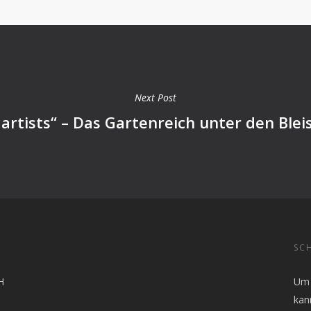
Next Post
 artists“ – Das Gartenreich unter den Ble
SCH
H
Um 
kan