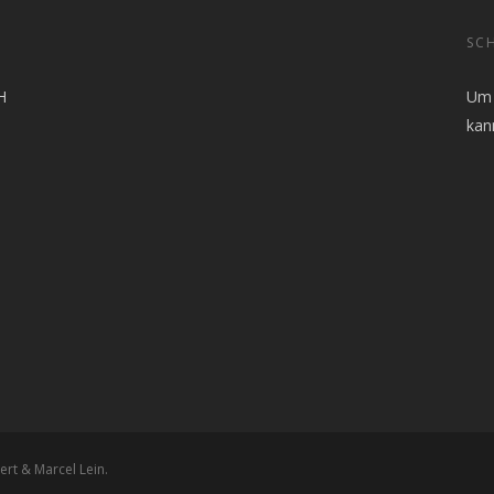
SCH
H
Um 
kan
rt & Marcel Lein.