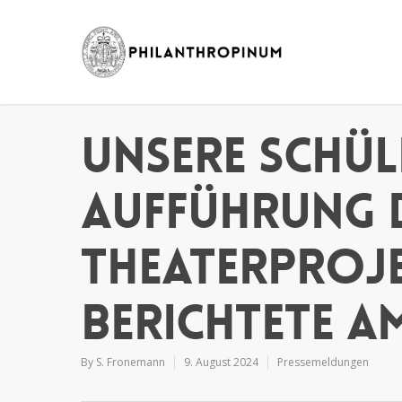
Unsere Schül
Aufführung 
Theaterproje
berichtete am
By
S. Fronemann
9. August 2024
Pressemeldungen