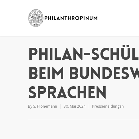
Philan-Schül
beim Bundes
Sprachen
By
S. Fronemann
30. Mai 2024
Pressemeldungen