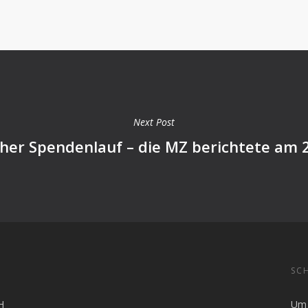
Next Post
cher Spendenlauf – die MZ berichtete am 
SCH
H
Um 