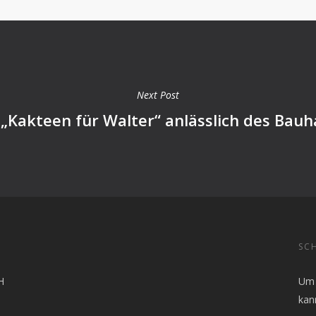
Next Post
„Kakteen für Walter“ anlässlich des Bau
SCH
H
Um 
kan