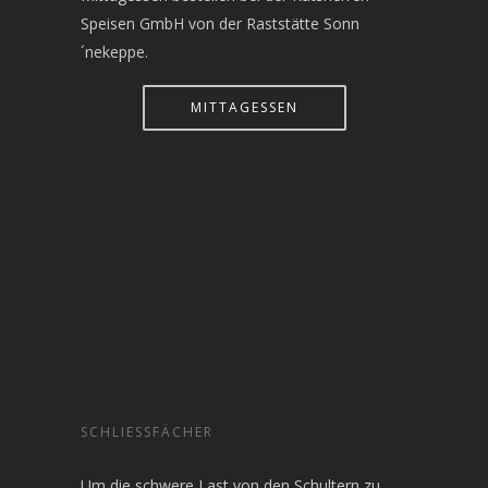
Speisen GmbH von der Raststätte Sonn
´nekeppe.
MITTAGESSEN
SCHLIESSFÄCHER
Um die schwere Last von den Schultern zu